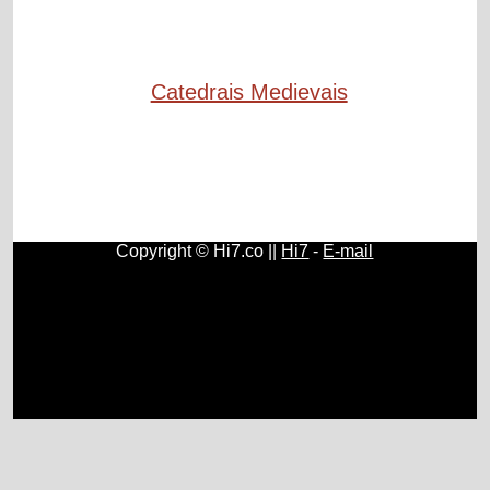
Catedrais Medievais
Copyright © Hi7.co ||
Hi7
-
E-mail
Contos e Histórias
|
História do Brasil e do Mundo
|
Origem
e História do Rádio
|
Fundamentos, História e Estudos de
Psicologia
|
História e Surgimento do Papel Higiênico
|
Sociologia
|
Antropologia
|
Mitologia Grega
|
Mitologia
|
Geografia
|
Amapá
|
Ensino
|
Ciências
|
Natureza
|
Moedas
|
Ceará
|
Química
|
Física
|
Astronomia
|
Celulares e
Smartphones
|
Blogs
.